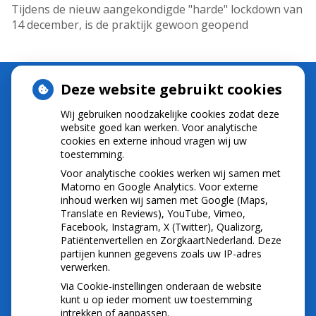
Tijdens de nieuw aangekondigde "harde" lockdown van
14 december, is de praktijk gewoon geopend
Deze website gebruikt cookies
Wij gebruiken noodzakelijke cookies zodat deze
NIEUWS
website goed kan werken. Voor analytische
cookies en externe inhoud vragen wij uw
Let op: valse Infomedics-mails over
toestemming.
openstaande rekening
Voor analytische cookies werken wij samen met
Tanden bleken? Laat het veilig doen!
Matomo en Google Analytics. Voor externe
inhoud werken wij samen met Google (Maps,
Gezond tandvlees: de basis voor een gezonde
Translate en Reviews), YouTube, Vimeo,
mond
Facebook, Instagram, X (Twitter), Qualizorg,
Naar de tandarts in het buitenland? Wees op je
Patiëntenvertellen en ZorgkaartNederland. Deze
hoede!
partijen kunnen gegevens zoals uw IP-adres
(Mond)zorgkosten gemaakt in 2025? Check of
verwerken.
die aftrekbaar zijn
Via Cookie-instellingen onderaan de website
kunt u op ieder moment uw toestemming
intrekken of aanpassen.