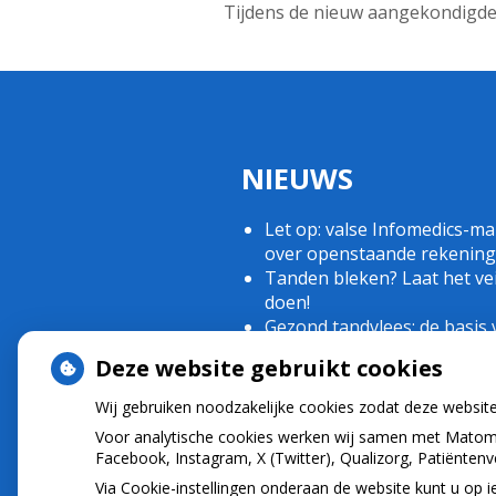
Tijdens de nieuw aangekondigde
NIEUWS
Let op: valse Infomedics-mai
over openstaande rekening
Tanden bleken? Laat het vei
doen!
Gezond tandvlees: de basis 
een gezonde mond
Deze website gebruikt cookies
Naar de tandarts in het
buitenland? Wees op je hoe
Wij gebruiken noodzakelijke cookies zodat deze websit
(Mond)zorgkosten gemaakt
Voor analytische cookies werken wij samen met Matomo
2025? Check of die aftrekbaa
Facebook, Instagram, X (Twitter), Qualizorg, Patiënten
Via Cookie-instellingen onderaan de website kunt u o