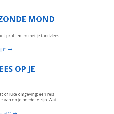
GEZONDE MOND
Want problemen met je tandvlees
nl
ES OP JE
t of luxe omgeving: een reis
e aan op je hoede te zijn. Wat
t.nl