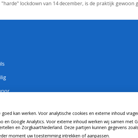
 "harde" lockdown van 14 december, is de praktijk gewoon
ls
lig
voor
de!
e goed kan werken. Voor analytische cookies en externe inhoud vrag
 in
 en Google Analytics. Voor externe inhoud werken wij samen met G
r zijn
vertellen en ZorgkaartNederland. Deze partijen kunnen gegevens zoal
p ieder moment uw toestemming intrekken of aanpassen.