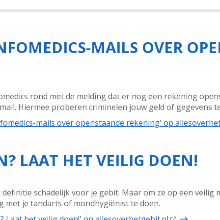
 INFOMEDICS-MAILS OVER O
omedics rond met de melding dat er nog een rekening openstaa
gmail. Hiermee proberen criminelen jouw geld of gegevens te
Infomedics-mails over openstaande rekening' op allesoverhet
? LAAT HET VEILIG DOEN!
 definitie schadelijk voor je gebit. Maar om ze op een veilig m
leg met je tandarts of mondhygiënist te doen.
 Laat het veilig doen!' op allesoverhetgebit.nl