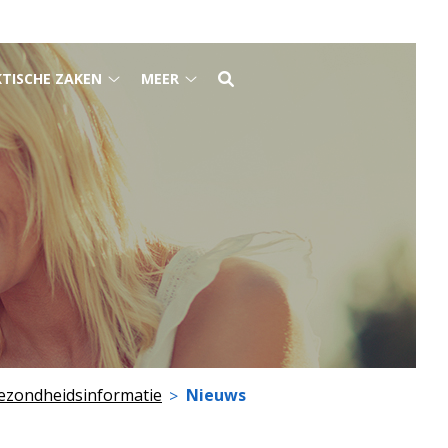
TISCHE ZAKEN
MEER
Praktische
Meer
u
zaken
submenu
submenu
ezondheidsinformatie
Nieuws