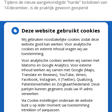
Tijdens de nieuw aangekondigde "harde" lockdown van
14 december, is de praktijk gewoon geopend
Deze website gebruikt cookies
Wij gebruiken noodzakelijke cookies zodat deze
NIEUWS
website goed kan werken. Voor analytische
cookies en externe inhoud vragen wij uw
Let op: valse Infomedics-mails over
toestemming.
openstaande rekening
Voor analytische cookies werken wij samen met
Tanden bleken? Laat het veilig doen!
Matomo en Google Analytics. Voor externe
inhoud werken wij samen met Google (Maps,
Gezond tandvlees: de basis voor een gezonde
Translate en Reviews), YouTube, Vimeo,
mond
Facebook, Instagram, X (Twitter), Qualizorg,
Naar de tandarts in het buitenland? Wees op je
Patiëntenvertellen en ZorgkaartNederland. Deze
hoede!
partijen kunnen gegevens zoals uw IP-adres
(Mond)zorgkosten gemaakt in 2025? Check of
verwerken.
die aftrekbaar zijn
Via Cookie-instellingen onderaan de website
kunt u op ieder moment uw toestemming
intrekken of aanpassen.